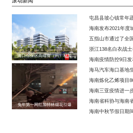
滚动新闻
屯昌县坡心镇常年
海南发布2021年
五指山市通过了全
浙江138名白衣战
海口综保区高端食（药）材加
海南疫情防控9日
海马汽车海口基地
海南炼化乙烯项目80
海南三亚疫情进一
海南省科协与海南
兔年第一网红加特林烟花引爆
海南中秋节假日期