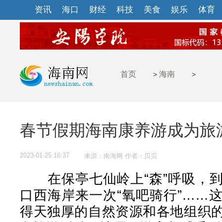
资讯
海口
财经
科技
美食
娱乐
体育
首页
海南
>
>
春节假期海南康养游成为旅
2023-01-25 16:37
来源：南海网 作者：贝贝
在保亭七仙岭上“森”呼吸，到
口西海岸来一次“氧吧骑行”……
得天独厚的自然资源和各地组织