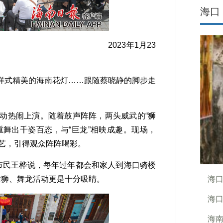
海口
年1月23
式精美的海南花灯……跟随蔡晓静的脚步走
动热闹上演。随着鼓声阵阵，两头威武的“狮
舞出千姿百态，与“巨龙”相映成趣。现场，
技艺，引得观众阵阵喝彩。
市民王桦说，每年过年都会和家人到海口骑楼
舞狮、舞龙活动更是十分吸睛。
海
海口
海南