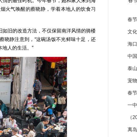
情的最佳时机。今年春节，她和家人来到海
春
的烟火气唤醒的蔡晓静，学着本地人的饮食习
春
如旧的改造方法，不仅保留南洋风情的骑楼
文
蔡晓静注意到，“这碗汤饭不光鲜味十足，还
海
地人的生活。”
中国
泰
宠
春节
一中
（2
离