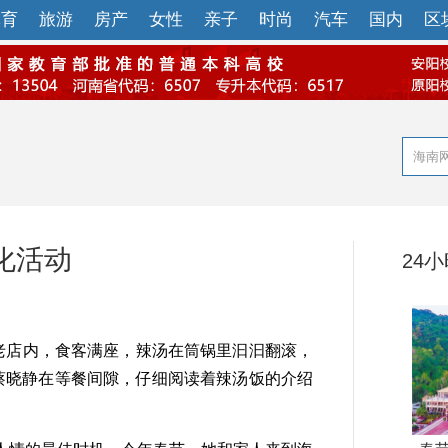
体育
旅游
房产
女性
亲子
时尚
汽车
国内
区
化活动
24
老店内，食客满座，辣汤在筒锅里汩汩翻滚，
蔡晓静在等餐间隙，仔细阅读着辣汤饭的介绍