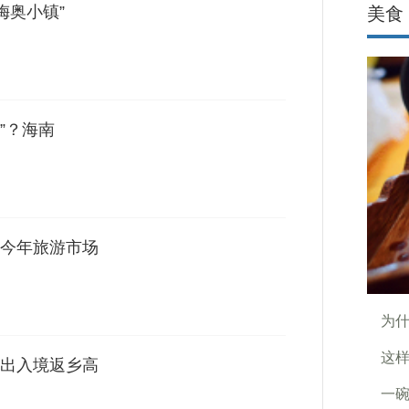
梅奥小镇”
美食
”？海南
今年旅游市场
为什
这
出入境返乡高
一碗