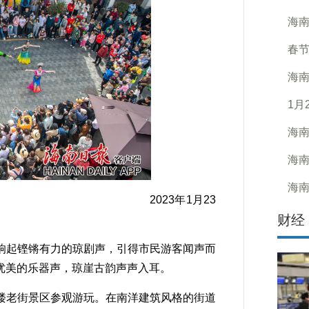
海南
春
海南
1月
海南
海南
海
年1月23
财经
起铿锵有力的琼剧声，引得市民游客闻声而
优美的乐器声，琼崖古韵声声入耳。
老街景区参观游玩。在南洋建筑风格的街道