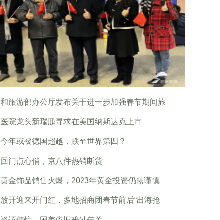
化和旅游部办公厅发布关于进一步加强春节期间旅
物医院龙头新瑞鹏寻求在美国纳斯达克上市
本今年或被德国超越，跌至世界第四？
二回门点心俏，京八件热销断货
黄金饰品销售火爆，2023年黄金投资仍需谨慎
情放开迎来开门红，多地招商团春节前后“出海抢
光裕还债忙，国美依旧难过年关