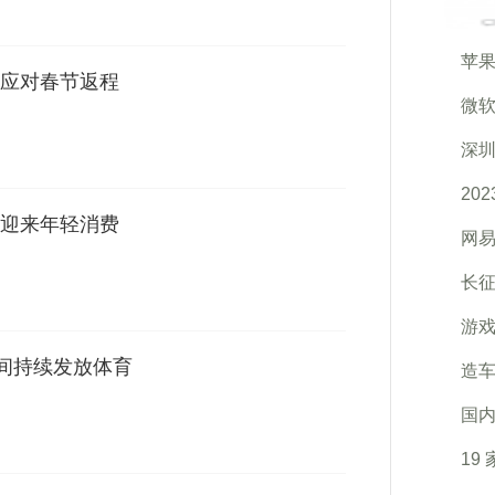
苹果
应对春节返程
微软
深
20
迎来年轻消费
网易
长
游戏
期间持续发放体育
造车
国
19