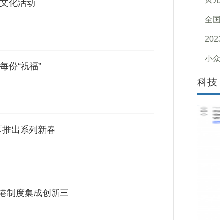
文化活动
全国
20
小众
每份“祝福”
科技
区推出系列新春
自贸港制度集成创新三