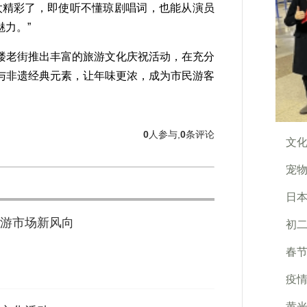
太精彩了，即使听不懂琼剧唱词，也能从演员
力。”
老街推出丰富的旅游文化庆祝活动，在充分
与非遗经典元素，让年味更浓，成为市民游客
0
人参与,
0
条评论
文
宠
日
游市场新风向
初
春节
疫
黄