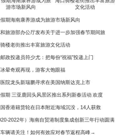
节假期海南康养游成为旅
海口骑楼老街推出丰富旅游
游市场新风向
文化活动
节假期海南康养游成为旅游市场新风向
化和旅游部办公厅发布关于进一步加强春节期间旅
口骑楼老街推出丰富旅游文化活动
邮政投递员符少尤：把每份“祝福”投递上门
山冰晕奇观再现，游客大饱眼福
物医院龙头新瑞鹏寻求在美国纳斯达克上市
假期 三亚鹿回头风景区推出系列新春活动 欢度
国香港籍货轮在日本附近海域沉没，14人获救
020-2022年）海南自贸港制度集成创新三年行动圆满
岛车辆请关注！如何有效应对春节返程高峰→