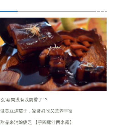
么“猪肉没有以前香了”？
样做黄豆烧茄子，家常好吃又营养丰富
甜品来消除疲乏 【芋圆椰汁西米露】