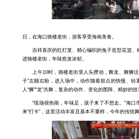
2023
日，在海口骑楼老街，游客享受海南美食。
吉祥喜庆的红灯笼、精心编织的兔子造型花篮、样
进骑楼老街，年味愈发浓郁。
上午10时，骑楼老街里人头攒动，舞龙、舞狮活
子”左顾右盼，进入场中，动作随着鼓点的快慢、轻重
人“狮”“龙”共舞，复杂的动作、变化的图阵、精妙的
“现场很热闹，年味足，孩子来了不想走。”海口
来“打卡”，这里活动丰富且基本不重样，今年的传统