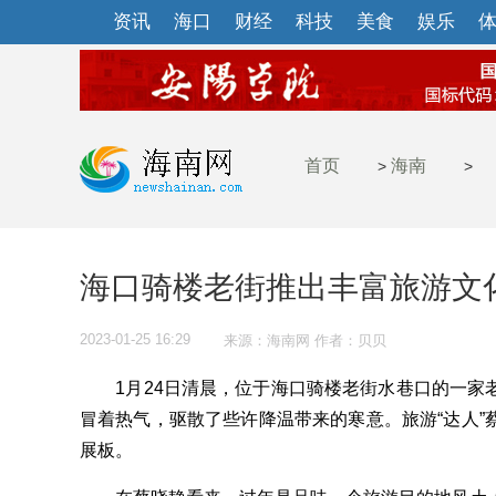
资讯
海口
财经
科技
美食
娱乐
首页
海南
>
>
海口骑楼老街推出丰富旅游文
2023-01-25 16:29
来源：海南网 作者：贝贝
1月24日清晨，位于海口骑楼老街水巷口的一家
冒着热气，驱散了些许降温带来的寒意。旅游“达人”
展板。