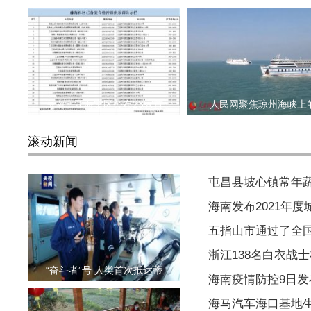
海南三亚海棠区公布23家首
人民网聚焦琼州海峡上
滚动新闻
屯昌县坡心镇常年
海南发布2021年
五指山市通过了全
浙江138名白衣战
“奋斗者”号 人类首次抵达蒂
海南疫情防控9日
海马汽车海口基地