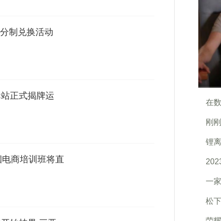
分制兑换活动
驿站正式揭牌运
在数
刚刚
锂离
帼电商培训班将直
20
一家
松下
荣耀