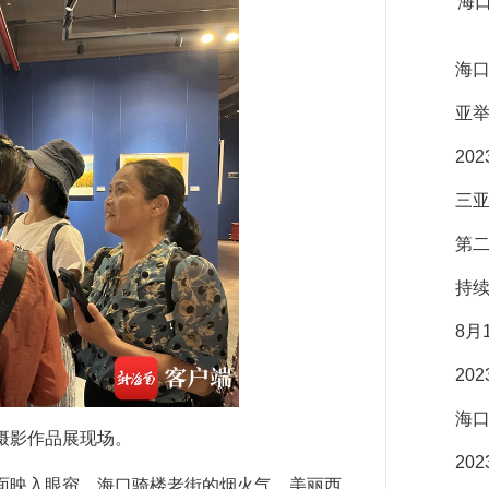
海
海口
亚举
20
三亚
第二
持续
8月
20
海口
摄影作品展现场。
20
映入眼帘。海口骑楼老街的烟火气、美丽西