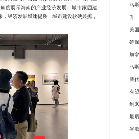
马
同角度展示海南的产业经济发展、城市家园建
来，经济发展增速提质，城市建设软硬兼抓，
升
美
确保
加拿
马斯
替
有
到3
最后
谷