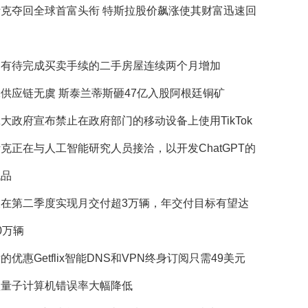
斯克夺回全球首富头衔 特斯拉股价飙涨使其财富迅速回
国有待完成买卖手续的二手房屋连续两个月增加
供应链无虞 斯泰兰蒂斯砸47亿入股阿根廷铜矿
大政府宣布禁止在政府部门的移动设备上使用TikTok
克正在与人工智能研究人员接洽，以开发ChatGPT的
代品
望在第二季度实现月交付超3万辆，年交付目标有望达
0万辆
的优惠Getflix智能DNS和VPN终身订阅只需49美元
歌量子计算机错误率大幅降低