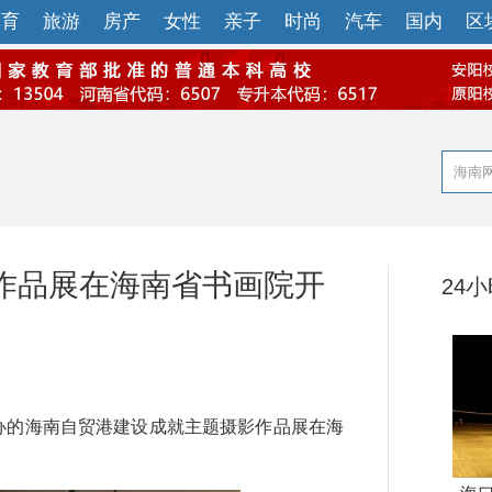
体育
旅游
房产
女性
亲子
时尚
汽车
国内
区
作品展在海南省书画院开
24
办的海南自贸港建设成就主题摄影作品展在海