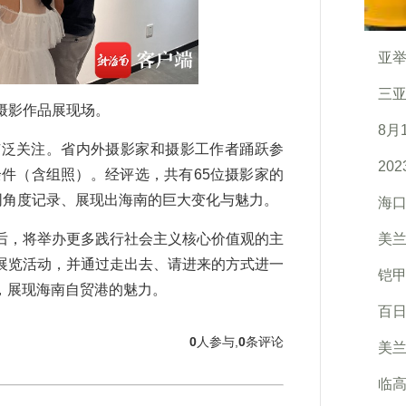
亚举
三亚
摄影作品展现场。
8月
泛关注。省内外摄影家和摄影工作者踊跃参
20
余件（含组照）。经评选，共有65位摄影家的
同角度记录、展现出海南的巨大变化与魅力。
海口
，将举办更多践行社会主义核心价值观的主
美兰
展览活动，并通过走出去、请进来的方式进一
铠甲
，展现海南自贸港的魅力。
百
0
人参与,
0
条评论
美
临高