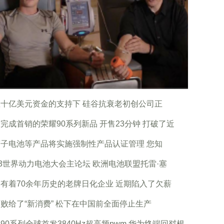
十亿美元资金的支持下 硅谷抗衰老初创公司正
完成首销的荣耀90系列新品 开售23分钟 打破了近
子电池等产品将实施强制性产品认证管理 您知
23世界动力电池大会主论坛 欧洲电池联盟托雷·塞
有着70余年历史的老牌日化企业 近期陷入了欠薪
败给了“新消费” 松下在中国前全面停止生产
90系列全球首发3840Hz超高频pwm 华为终端回怼根