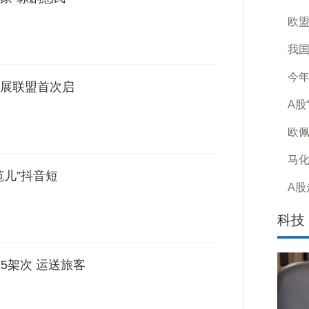
欧盟
我国
今年
展联盟首次启
A股
欧佩
马化
范儿”抖音短
A股
科技
15架次 运送旅客