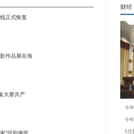
财经
线正式恢复
影作品展在海
征集大赛共产
今年
今年
5月
家”琼剧惠民