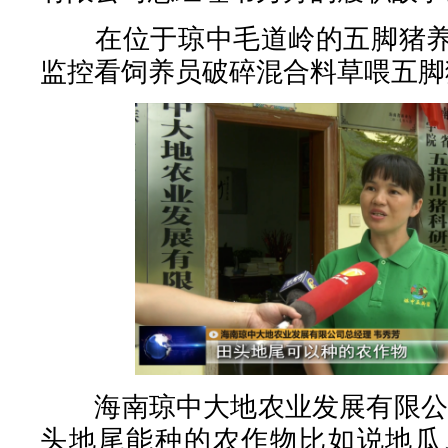
在位于琼中毛道岭的五脚猪养
监控看饲养员破碎混合料草喂五脚
海南琼中大地农业发展有限公司
头地尾能种的农作物比如说地瓜