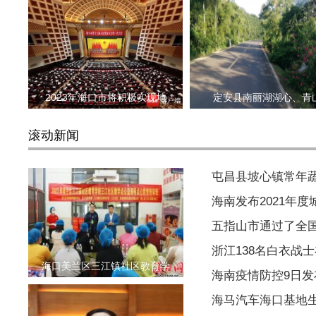
2023年海口市将积极实现地
定安县南丽湖湖心、青
滚动新闻
屯昌县坡心镇常年
海南发布2021年
五指山市通过了全
浙江138名白衣战
海口美兰区三江镇社区教育学
海南疫情防控9日
海马汽车海口基地