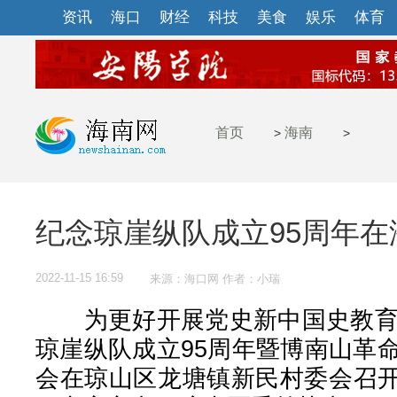
资讯
海口
财经
科技
美食
娱乐
体育
首页
海南
>
>
纪念琼崖纵队成立95周年在
2022-11-15 16:59
来源：海口网 作者：小瑞
为更好开展党史新中国史教育，
琼崖纵队成立95周年暨博南山革
会在琼山区龙塘镇新民村委会召