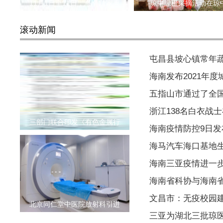
11月1日至11日，海南11家离
琼中绿橙采摘活动在琼
滚动新闻
屯昌县坡心镇常年
海南发布2021年
五指山市通过了全
浙江138名白衣战
三部门联合印发《有色金属行
海南疫情防控9日
海马汽车海口基地
海南三亚疫情进一
海南省科协与海南
文昌市：无疫校园
北京同仁堂中医院放射科引进
三亚为湖北三批琼